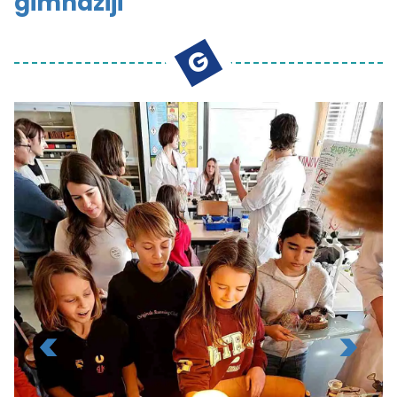
gimnaziji
GEMEINSAM - SKUPNO
KONTAKT
G
Viktringer Ring 26, 9020 Celovec
office@mohorjeva.at