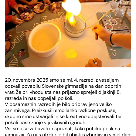
Slide
1
20. novembra 2025 smo se mi, 4. razred, z veseljem
von
odzvali povabilu Slovenske gimnaziije na dan odprtih
vrat. Že pri vhodu sta nas prijazno sprejeli dijakinji 8.
9
razreda in nas popeljali po šoli.
V posameznih razredih je bilo pripravljeno veliko
zanimivega. Preizkusili smo lahko različne poskuse,
skupno smo ustvarjali in se kreativno udejstvovali ter
pokali naše zanje v jezikovnih igricah.
Vsi smo se zabavali in spoznali, kako poteka pouk na
gimnaziji. Za nas otroke je bil obisk razburljiv in vesel dan,