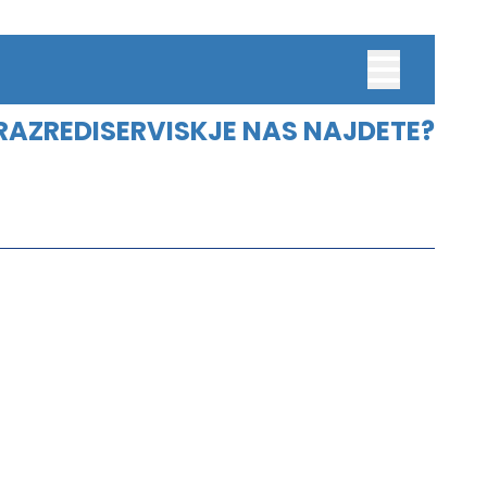
RAZREDI
SERVIS
KJE NAS NAJDETE?
M
ŠTUDENTI
M SLOVENICUM
DIGITALNI ARHIV
UČBENIKI
ARHIV
ZBIRKA
SPREAD KARAWANKS