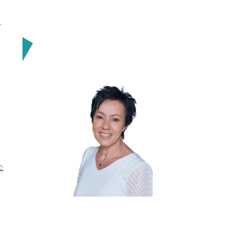
ar
Michaela
Traunik