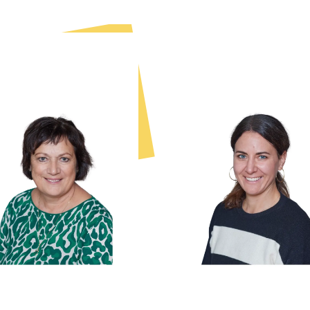
idi Lampichler
Monika Oli