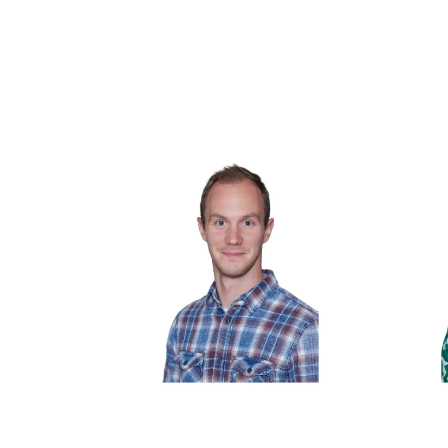
Florian Kelih
He