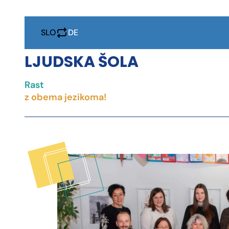
SLO
DE
LJUDSKA ŠOLA
Rast
IZOBRAŽEVANJ
z obema jezikoma!
DRUŽB
KNJIG
PROJEKT
KONTAK