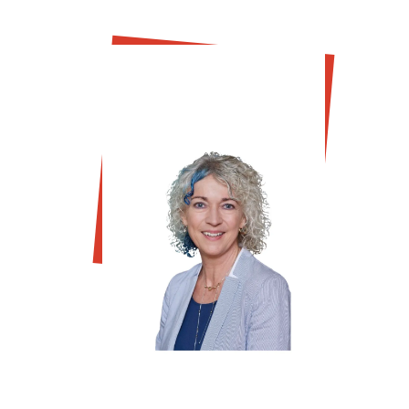
Tatjana
Tolmaier