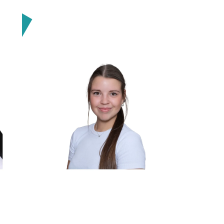
hej
Alina Seher