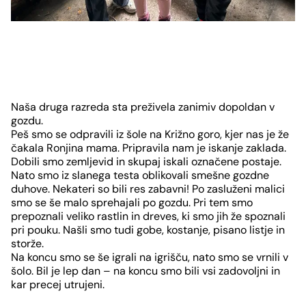
Slide
1
Naša druga razreda sta preživela zanimiv dopoldan v
von
gozdu.
Peš smo se odpravili iz šole na Križno goro, kjer nas je že
5
čakala Ronjina mama. Pripravila nam je iskanje zaklada.
Dobili smo zemljevid in skupaj iskali označene postaje.
Nato smo iz slanega testa oblikovali smešne gozdne
duhove. Nekateri so bili res zabavni! Po zasluženi malici
smo se še malo sprehajali po gozdu. Pri tem smo
prepoznali veliko rastlin in dreves, ki smo jih že spoznali
pri pouku. Našli smo tudi gobe, kostanje, pisano listje in
storže.
Na koncu smo se še igrali na igrišču, nato smo se vrnili v
šolo. Bil je lep dan – na koncu smo bili vsi zadovoljni in
kar precej utrujeni.