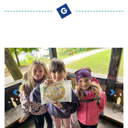
GEMEINSAM - SKUPNO
G
KONTAKT
Viktringer Ring 26, 9020 Celovec
office@mohorjeva.at