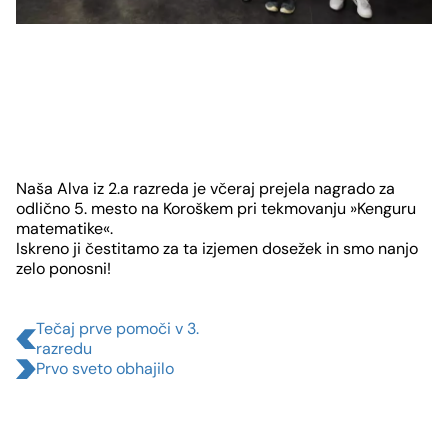
Slide
1
Naša Alva iz 2.a razreda je včeraj prejela nagrado za
von
odlično 5. mesto na Koroškem pri tekmovanju »Kenguru
matematike«.
2
Iskreno ji čestitamo za ta izjemen dosežek in smo nanjo
zelo ponosni!
Tečaj prve pomoči v 3.
razredu
Prvo sveto obhajilo