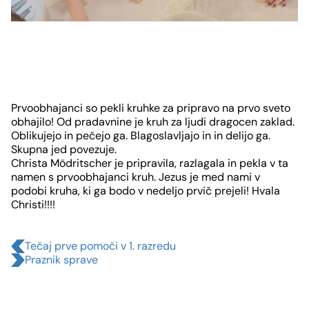
Slide
1
Prvoobhajanci so pekli kruhke za pripravo na prvo sveto
von
obhajilo! Od pradavnine je kruh za ljudi dragocen zaklad.
Oblikujejo in pečejo ga. Blagoslavljajo in in delijo ga.
4
Skupna jed povezuje.
Christa Mödritscher je pripravila, razlagala in pekla v ta
namen s prvoobhajanci kruh. Jezus je med nami v
podobi kruha, ki ga bodo v nedeljo prvič prejeli! Hvala
Christi!!!!
Tečaj prve pomoči v 1. razredu
Praznik sprave