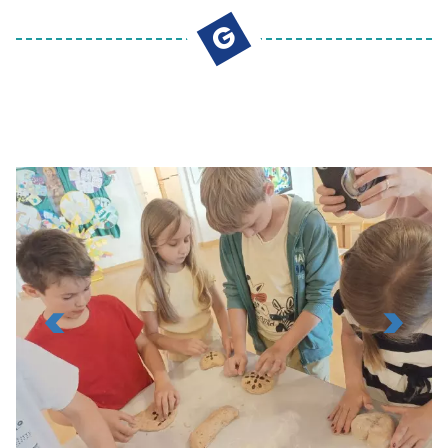
GEMEINSAM - SKUPNO
G
KONTAKT
Viktringer Ring 26, 9020 Celovec
office@mohorjeva.at